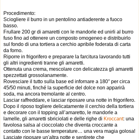
Procedimento:
Sciogliere il burro in un pentolino antiaderente a fuoco
basso.
Frullare 200 gr di amaretti con le mandorle ed unirli al burro
fuso fino ad ottenere un composto omogeneo e distribuirlo
sul fondo di una tortiera a cerchio apribile foderata di carta
da forno.
Riporre in frigorifero e preparare la farcitura lavorando tutti
gli altri ingredienti tranne gli amaretti.
Ottenuta una crema, mescolare con delicatezza gli amaretti
spezzettati grossolanamente.
Rovesciare il tutto sulla base ed infornare a 180° per circa
45/50 minuti, finché la superficie del dolce non apparirà
soda, ma ancora tremolante al centro.
Lasciar raffreddare, e lasciar riposare una notte in frigorifero.
Dopo il riposo togliere delicatamente il cerchio della tortiera
e decorare con il topping all’amaretto, le mandorle a
lamelle, gli amaretti sbriciolati e delle righe di
Kroccant
: una
favolosa salsa al cioccolato che diventa croccante a
contatto con le basse temperature… una vera magia golosa!
Lasciate riposare un'altra notte e sentirete che